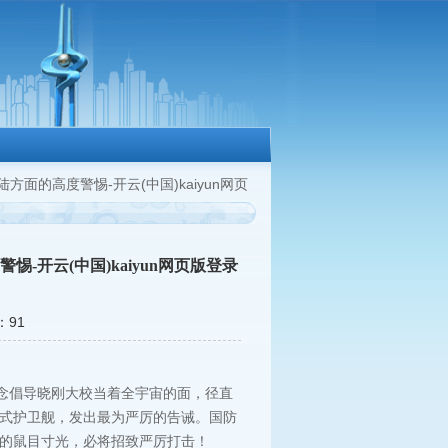
面的高度警惕-开云(中国)kaiyun网页
-开云(中国)kaiyun网页版登录
：91
东说念倡导晓刚大校当着全宇宙的面，径直
式护卫舰，发出最为严厉的告诫。国防
的鼠目寸光，必将招致严厉打击！