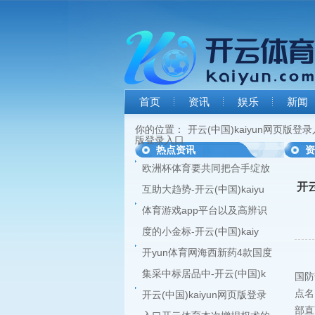
首页
资讯
娱乐
新闻
你的位置：
开云(中国)kaiyun网页版登
版登录入口
热点资讯
资
欧洲杯体育要共同把合手绽放
开
互助大趋势-开云(中国)kaiyu
体育游戏app平台以及高辨识
度的小金标-开云(中国)kaiy
开yun体育网海西新药4款国度
集采中标居品中-开云(中国)k
国防
点名
开云(中国)kaiyun网页版登录
部直