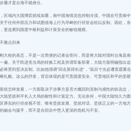
步履才是台海不稳身分。
，区域内大国博弈抓续加重，南中国海情况也抑制冷漠。中国在可贵南中
关于任何外部压力和试图借海上行为寻衅的行径皆会给以反制。因此，东
，更连累到国度中枢利益和计策安全的敏锐规模。
不雅点归来
刚大校的表态，不是一次简便的记者会答问，而是将大陆对现时台海及南
一遍。关于民进党当局的转换工程及所谓军备部署，大陆方面明确指出这
必将受到坚决反制。比如他强调“回击莫得长进”，“鼠目寸光必遭雷霆重
晰礼貌。这么的抒发，背后体现的是可贵国度安全、可贵地区和平的坚硬
形状怎样发展，一方面取决于涉事方是否大概回到克制与感性的轨说念，
大陆坚抓和平长入大局的耐性和计策定力。无论奈何，中国大陆恒久力图
区厚实的行径坐视不管。唯有坚抓发展、坚抓对话、坚抓正义的一方地方
的融会与援手，而不是在回击中堕入更深的危机与不安。