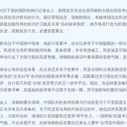
30日下昼的国防部例行记者会上，新闻发言东说念倡导晓刚大校在回答
当局在东沙群岛的行为。据巨擘报说念，张晓刚指出，有媒体报说念民进
搭载反舰导弹的新式护卫舰及关系“岛屿留神系统”，挑升将其打造为所谓的
长进，若敢鼠目寸光，必遭雷霆重击。”
群岛位于中国南中国海，地处计策要冲，自古以来等于中国版图的一部分
。民进党当局所谓的船埠转换、装备部署，并非简便施工，而是波及可能
举动引起了大陆方面的高度警惕。张晓刚的谈话中暴泄露的坚硬气魄，是
者会公布的信息来看，此次表态并非孑然事件，而是在现时台海及附进形
吹包括“汉光42号”在内的兵棋推演等军事步履，试图通过演习强化对大
评，合计其不外是“台独”差异势力的又一炒作手法。因此，在这种复杂
为军事寻衅，其激励的效劳将不仅限于岛国一隅，而可能影响扫数区域的
会上，张晓刚屡次强调，中国队列的多样部署与行动皆是为了可贵国度主
正当并有充分准备的。关于民进党当局的作假言论炒作，他也品评其愚弄
上，大陆对岛屿、海域恒久坚抓暖和态度和“和平长入、一国两制”的基
气魄，不会坐视不管。此前张晓刚还在屡次记者会上重申“台湾是中国的