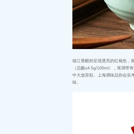
镇江香醋则呈现透亮的红褐色，
（总酸≥4.5g/100ml），
中大放异彩。上海调味品协会实考据
味。