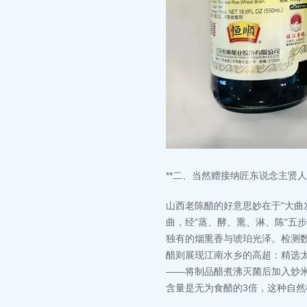
**二、当然赠接纳匠东说念主贤人
山西老陈醋的好意思妙在于"大曲
曲，经"蒸、酵、熏、淋、陈"五
独有的烟熏香与琥珀光泽。检测数据
醋则展现江南水乡的高超：精选太
——将制品醋煮沸灭菌后加入炒米
含量是无为食醋的3倍，这种自