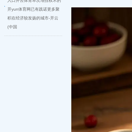
入口开云体育本次增捏权术的
开yun体育网已有践诺更多聚
积在经济较发扬的城市-开云
(中国