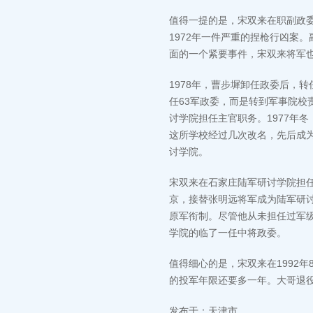
值得一提的是，宋双来在职副政
1972年一件严重的捏枪行凶案
面的一个紧要事件，宋双来将军
1978年，曹步墀卸任政委后，
任63军政委，而是转到军事院校
讨学院担任主官职务。1977年
这所学校经过几次改名，先后成
讨学院。
宋双来在石家庄陆军研讨学院担任
京，接替张明远将军成为陆军研
原军衔制。尽管他从未担任过军
学院的临了一任中将政委。
值得细心的是，宋双来在1992
的投军年限还要多一年。大哥退
发布于：天津市