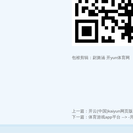
包袱剪辑：尉旖涵 开yun体育网
上一篇：
开云(中国)kaiyun
下一篇：
体育游戏app平台 --> 