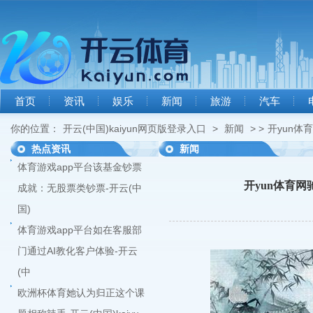
首页
资讯
娱乐
新闻
旅游
汽车
你的位置：
开云(中国)kaiyun网页版登录入口
>
新闻
> >
开yun体
热点资讯
新闻
体育游戏app平台该基金钞票
开yun体育网
成就：无股票类钞票-开云(中
国)
体育游戏app平台如在客服部
门通过AI教化客户体验-开云
(中
欧洲杯体育她认为归正这个课