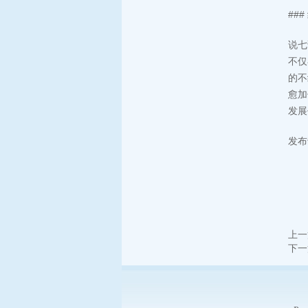
###
说七
不仅
的不
愈加
发展
发布
上一
下一