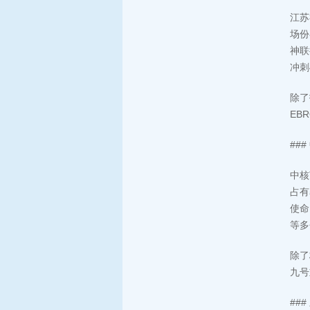
江苏
场份
神联
冲刺
除了
EB
##
中核
占有
使命
等多
除了
九号
##