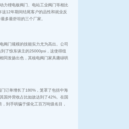
动力锂电板阀门、电站工业阀门等相比
5年这12年期间结尾客户的品性和就业反
举最多最舒坦的三个厂家。
电阀门规模的技能实力尤为高出。公司
了惊东谈主的25000psi，这使得纽
相同发扬出色，其核电阀门家具庸碌哄
阀门订单增长了180%，笼罩了包括中海
其国外营收占比如故达到了42%。在国
倍，到手哄骗于煤化工百万吨级名目，