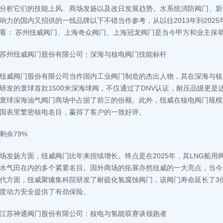
分析它们的技能上风、商场发扬以及改日发展趋势。水系统消防阀门、新
响力的国内又招供的一线品牌以下不错当作参考，从以往2013年到202
看： 苏州纽威阀门、上海奇众阀门、上海冠龙阀门是当今甲方和业主保
# 苏州纽威阀门股份有限公司：深海与核电阀门技能标杆
纽威阀门股份有限公司当作国内工业阀门制造的杰出人物，其在深海与核
研发的寰球首款1500米深海球阀，不仅通过了DNV认证，耐压品级更是达到
寰球深海油气阀门商场中占据了前三的份额。此外，纽威在核电阀门规模
国表里繁密核电名目，赢得了客户的一致好评。
剩余79%
场发扬方面，纽威阀门比年来捏续增长。终点是在2025年，其LNG船用
水气田在内的多个紧要名目。国外商场的拓展亦然纽威的一大亮点，当今
代方面，纽威聚辘集科院研发了耐硫化氢腐蚀阀门，该阀门寿命延长了3
度动力安全提供了有劲保险。
# 江苏神通阀门股份有限公司：核电与氢能双赛谈领跑者