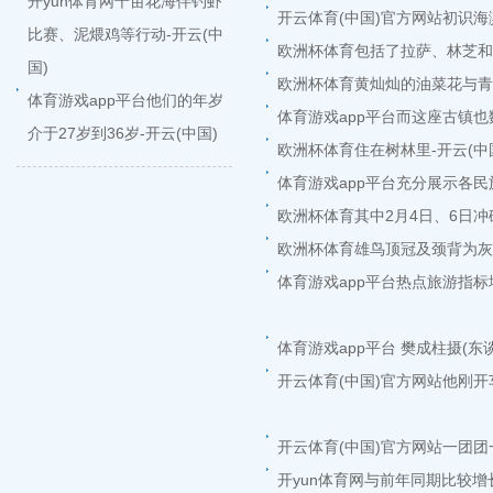
开yun体育网千亩花海伴钓虾
开云体育(中国)官方网站初识海滨
比赛、泥煨鸡等行动-开云(中
欧洲杯体育包括了拉萨、林芝和羊湖
国)
欧洲杯体育黄灿灿的油菜花与青山
体育游戏app平台他们的年岁
体育游戏app平台而这座古镇也数
介于27岁到36岁-开云(中国)
欧洲杯体育住在树林里-开云(中国
体育游戏app平台充分展示各民族
欧洲杯体育其中2月4日、6日冲破
欧洲杯体育雄鸟顶冠及颈背为灰色-
体育游戏app平台热点旅游指标
体育游戏app平台 樊成柱摄(东谈
开云体育(中国)官方网站他刚开
开云体育(中国)官方网站一团团一
开yun体育网与前年同期比较增长3